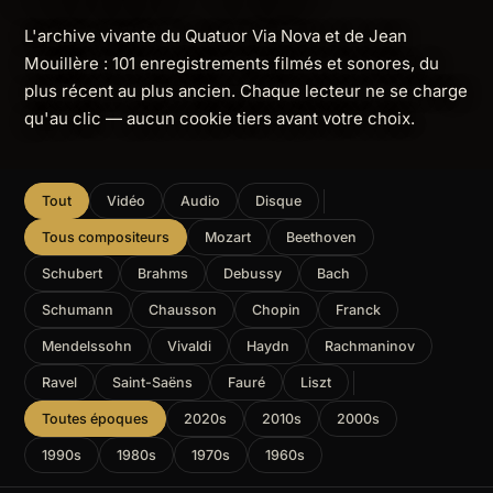
L'archive vivante du Quatuor Via Nova et de Jean
Mouillère : 101 enregistrements filmés et sonores, du
plus récent au plus ancien. Chaque lecteur ne se charge
qu'au clic — aucun cookie tiers avant votre choix.
Tout
Vidéo
Audio
Disque
Tous compositeurs
Mozart
Beethoven
Schubert
Brahms
Debussy
Bach
Schumann
Chausson
Chopin
Franck
Mendelssohn
Vivaldi
Haydn
Rachmaninov
Ravel
Saint-Saëns
Fauré
Liszt
Toutes époques
2020s
2010s
2000s
1990s
1980s
1970s
1960s