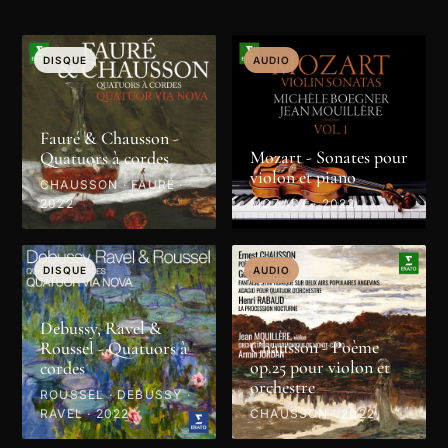
DISQUE
AUDIO
Fauré & Chausson -
Mozart - Sonates pour
Quatuors à cordes
violon et piano
CHAUSSON · FAURÉ ·
2022
MOZART · 2022
DISQUE
AUDIO
Debussy, Ravel &
Chausson - Poème
Roussel - Quatuors à
op.25 pour violon et
cordes
orchestre
ROUSSEL · DEBUSSY ·
RAVEL · 2022
CHAUSSON · 2022