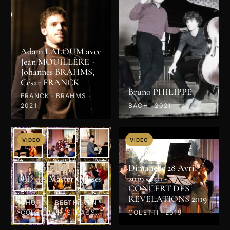
Adam LALOUM avec
Jean MOUILLÈRE -
Johannes BRAHMS,
César FRANCK
Bruno PHILIPPE
FRANCK · BRAHMS ·
2021
BACH · 2021
VIDÉO
VIDÉO
Dimanche 28 Avril
2019 - 15h -
CD des Master Classes
CONCERT DES
2019
REVELATIONS 2019
CHOPIN · BEETHOVEN ·
COLETTI · R. STRAUSS
COLETTI · 2019
· PROKOFIEV · MOZART