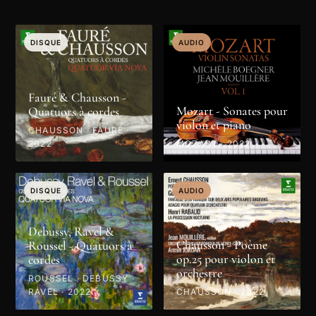
DISQUE
AUDIO
Fauré & Chausson -
Mozart - Sonates pour
Quatuors à cordes
violon et piano
CHAUSSON · FAURÉ ·
2022
MOZART · 2022
DISQUE
AUDIO
Debussy, Ravel &
Chausson - Poème
Roussel - Quatuors à
op.25 pour violon et
cordes
orchestre
ROUSSEL · DEBUSSY ·
RAVEL · 2022
CHAUSSON · 2022