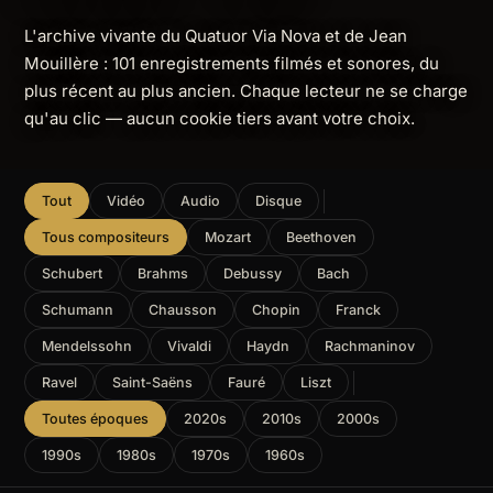
L'archive vivante du Quatuor Via Nova et de Jean
Mouillère : 101 enregistrements filmés et sonores, du
plus récent au plus ancien. Chaque lecteur ne se charge
qu'au clic — aucun cookie tiers avant votre choix.
Tout
Vidéo
Audio
Disque
Tous compositeurs
Mozart
Beethoven
Schubert
Brahms
Debussy
Bach
Schumann
Chausson
Chopin
Franck
Mendelssohn
Vivaldi
Haydn
Rachmaninov
Ravel
Saint-Saëns
Fauré
Liszt
Toutes époques
2020s
2010s
2000s
1990s
1980s
1970s
1960s