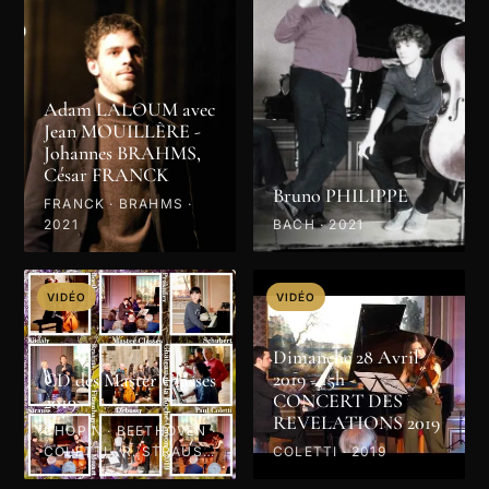
Adam LALOUM avec
Jean MOUILLÈRE -
Johannes BRAHMS,
César FRANCK
Bruno PHILIPPE
FRANCK · BRAHMS ·
2021
BACH · 2021
VIDÉO
VIDÉO
Dimanche 28 Avril
2019 - 15h -
CD des Master Classes
CONCERT DES
2019
REVELATIONS 2019
CHOPIN · BEETHOVEN ·
COLETTI · R. STRAUSS
COLETTI · 2019
· PROKOFIEV · MOZART