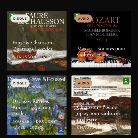
DISQUE
AUDIO
Fauré & Chausson -
Mozart - Sonates pour
Quatuors à cordes
violon et piano
CHAUSSON · FAURÉ ·
2022
MOZART · 2022
DISQUE
AUDIO
Debussy, Ravel &
Chausson - Poème
Roussel - Quatuors à
op.25 pour violon et
cordes
orchestre
ROUSSEL · DEBUSSY ·
RAVEL · 2022
CHAUSSON · 2022