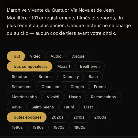
L'archive vivante du Quatuor Via Nova et de Jean
Mouillère : 101 enregistrements filmés et sonores, du
plus récent au plus ancien. Chaque lecteur ne se charge
qu'au clic — aucun cookie tiers avant votre choix.
Tout
Vidéo
Audio
Disque
Tous compositeurs
Mozart
Beethoven
Schubert
Brahms
Debussy
Bach
Schumann
Chausson
Chopin
Franck
Mendelssohn
Vivaldi
Haydn
Rachmaninov
Ravel
Saint-Saëns
Fauré
Liszt
Toutes époques
2020s
2010s
2000s
1990s
1980s
1970s
1960s