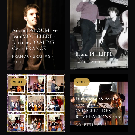
Adam LALOUM avec
Jean MOUILLÈRE -
Johannes BRAHMS,
César FRANCK
Bruno PHILIPPE
FRANCK · BRAHMS ·
2021
BACH · 2021
VIDÉO
VIDÉO
Dimanche 28 Avril
2019 - 15h -
CD des Master Classes
CONCERT DES
2019
REVELATIONS 2019
CHOPIN · BEETHOVEN ·
COLETTI · R. STRAUSS
COLETTI · 2019
· PROKOFIEV · MOZART