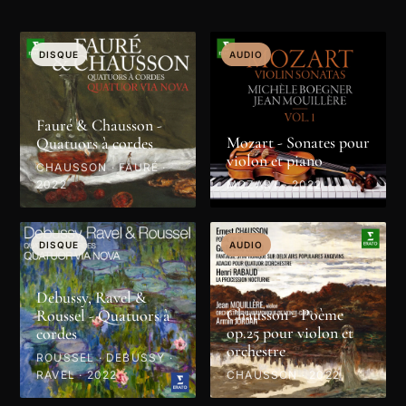
DISQUE
AUDIO
Fauré & Chausson -
Mozart - Sonates pour
Quatuors à cordes
violon et piano
CHAUSSON · FAURÉ ·
2022
MOZART · 2022
DISQUE
AUDIO
Debussy, Ravel &
Chausson - Poème
Roussel - Quatuors à
op.25 pour violon et
cordes
orchestre
ROUSSEL · DEBUSSY ·
RAVEL · 2022
CHAUSSON · 2022