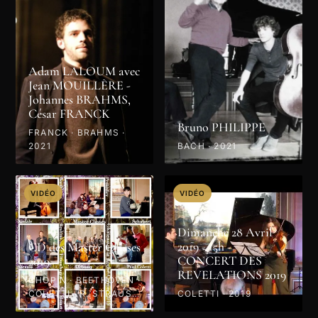
Adam LALOUM avec
Jean MOUILLÈRE -
Johannes BRAHMS,
César FRANCK
Bruno PHILIPPE
FRANCK · BRAHMS ·
2021
BACH · 2021
VIDÉO
VIDÉO
Dimanche 28 Avril
2019 - 15h -
CD des Master Classes
CONCERT DES
2019
REVELATIONS 2019
CHOPIN · BEETHOVEN ·
COLETTI · R. STRAUSS
COLETTI · 2019
· PROKOFIEV · MOZART