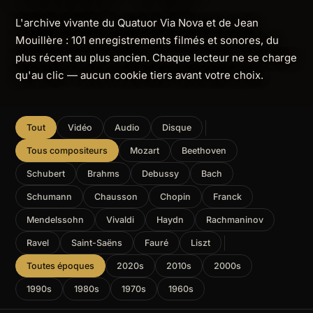
L'archive vivante du Quatuor Via Nova et de Jean
Mouillère : 101 enregistrements filmés et sonores, du
plus récent au plus ancien. Chaque lecteur ne se charge
qu'au clic — aucun cookie tiers avant votre choix.
Tout
Vidéo
Audio
Disque
Tous compositeurs
Mozart
Beethoven
Schubert
Brahms
Debussy
Bach
Schumann
Chausson
Chopin
Franck
Mendelssohn
Vivaldi
Haydn
Rachmaninov
Ravel
Saint-Saëns
Fauré
Liszt
Toutes époques
2020s
2010s
2000s
1990s
1980s
1970s
1960s