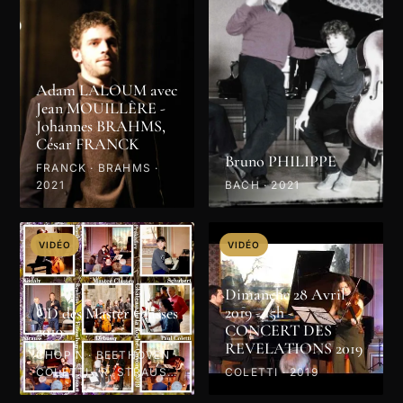
Adam LALOUM avec
Jean MOUILLÈRE -
Johannes BRAHMS,
César FRANCK
Bruno PHILIPPE
FRANCK · BRAHMS ·
2021
BACH · 2021
VIDÉO
VIDÉO
Dimanche 28 Avril
2019 - 15h -
CD des Master Classes
CONCERT DES
2019
REVELATIONS 2019
CHOPIN · BEETHOVEN ·
COLETTI · R. STRAUSS
COLETTI · 2019
· PROKOFIEV · MOZART