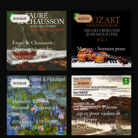
DISQUE
AUDIO
Fauré & Chausson -
Mozart - Sonates pour
Quatuors à cordes
violon et piano
CHAUSSON · FAURÉ ·
2022
MOZART · 2022
DISQUE
AUDIO
Debussy, Ravel &
Chausson - Poème
Roussel - Quatuors à
op.25 pour violon et
cordes
orchestre
ROUSSEL · DEBUSSY ·
RAVEL · 2022
CHAUSSON · 2022