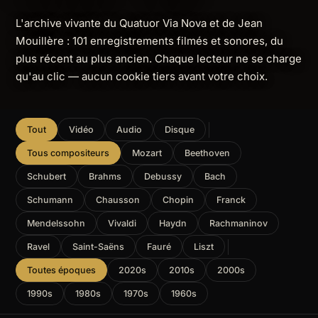
L'archive vivante du Quatuor Via Nova et de Jean
Mouillère : 101 enregistrements filmés et sonores, du
plus récent au plus ancien. Chaque lecteur ne se charge
qu'au clic — aucun cookie tiers avant votre choix.
Tout
Vidéo
Audio
Disque
Tous compositeurs
Mozart
Beethoven
Schubert
Brahms
Debussy
Bach
Schumann
Chausson
Chopin
Franck
Mendelssohn
Vivaldi
Haydn
Rachmaninov
Ravel
Saint-Saëns
Fauré
Liszt
Toutes époques
2020s
2010s
2000s
1990s
1980s
1970s
1960s